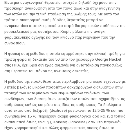
Είναι μια αναγεννητική θεραπεία, στοχεύει δηλαδή όχι μόνο στην
πρόσκαιρη ανακούφηση από τον πόνο αλλά και στην αναγέννηση
των ιστών και την τελική επούλωση της βλάβης τους. Με αυτό τον
τρόπο η συντηρητική αυτή μέθοδος θεραπείας μπορεί να
αντιμετωπίσει αποτελεσματικά μια σειρά διαφορετικών παθήσεων του
μυοσκελετικού μας συστήματος. Χωρίς μάλιστα την ανάγκη
φαρμακευτικής αγωγής και των κίνδυνο παρενεργειών που την
συνοδεύουν.
Η φυσική αυτή μέθοδος η οποία εφαρμόστηκε στην κλινική πράξη για
πρώτη φορά τη δεκαετία του 50 από τον χειρουργό George Hacket
στις ΗΠΑ, έχει βρει συνεχώς αυξανόμενη ανταπόκριση παγκοσμίως
στη θεραπεία του πόνου τις τελευταίες δεκαετίες.
Η μέθοδος της προλοθεραπείας περιλαμβάνει μια σειρά εγχύσεων με
λεπτές βελόνες μικρών ποσοτήτων σακχαρούχων διαλυμάτων στην
περιοχή των καταφύσεων των εκφυλισμένων τενόντων, των
συνδέσμων, των διαστημάτων μεταξύ των οστών που σχηματίζουν τις
αρθρώσεις καθώς και μέσα στις ίδιες τις αρθρώσεις. Τα διαλύματα
αυτά εκτός από δεξτρόζη (dextrose) με πυκνότητα 12,5-25 % και πιο
συνηθισμένα 15 %, περιέχουν ακόμη φυσιολογικό ορό και ένα τοπικό
αναισθητικό όπως είναι η ξυλοκαίνη (lidocaine) 2 %. Στο παρελθόν
είχαν χρησιμοποιηθεί και άλλες φαρμακευτικές ουσίες όπως το