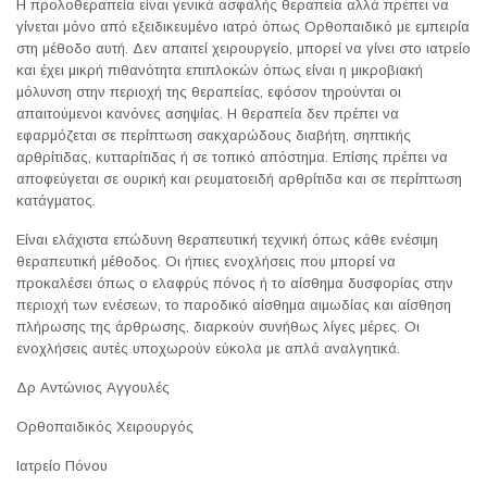
Η προλοθεραπεία είναι γενικά ασφαλής θεραπεία αλλά πρέπει να
γίνεται μόνο από εξειδικευμένο ιατρό όπως Ορθοπαιδικό με εμπειρία
στη μέθοδο αυτή. Δεν απαιτεί χειρουργείο, μπορεί να γίνει στο ιατρείο
και έχει μικρή πιθανότητα επιπλοκών όπως είναι η μικροβιακή
μόλυνση στην περιοχή της θεραπείας, εφόσον τηρούνται οι
απαιτούμενοι κανόνες ασηψίας. Η θεραπεία δεν πρέπει να
εφαρμόζεται σε περίπτωση σακχαρώδους διαβήτη, σηπτικής
αρθρίτιδας, κυτταρίτιδας ή σε τοπικό απόστημα. Επίσης πρέπει να
αποφεύγεται σε ουρική και ρευματοειδή αρθρίτιδα και σε περίπτωση
κατάγματος.
Είναι ελάχιστα επώδυνη θεραπευτική τεχνική όπως κάθε ενέσιμη
θεραπευτική μέθοδος. Οι ήπιες ενοχλήσεις που μπορεί να
προκαλέσει όπως ο ελαφρύς πόνος ή το αίσθημα δυσφορίας στην
περιοχή των ενέσεων, το παροδικό αίσθημα αιμωδίας και αίσθηση
πλήρωσης της άρθρωσης, διαρκούν συνήθως λίγες μέρες. Οι
ενοχλήσεις αυτές υποχωρούν εύκολα με απλά αναλγητικά.
Δρ Αντώνιος Αγγουλές
Ορθοπαιδικός Χειρουργός
Ιατρείο Πόνου