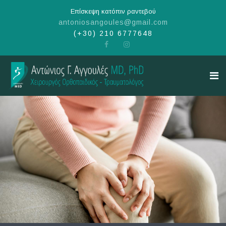
Επίσκεψη κατόπιν ραντεβού
antoniosangoules@gmail.com
(+30) 210 6777648