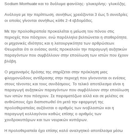
Sodium Morrhuate και το δυάλυμα φαινόλης- γλυκερίνης- γλυκόζης.
Ανάλογα με την περίπτωση, συνήθως χρειάζονται 3 έως 5 συνεδρίες
οι οποίες γίνονται συνήθως κάθε 2-4 εβδομάδες.
Με την προλοθεραπεία προκαλείται η μείωση του πόνου στις
περιοχές που πάσχουν, ενώ παράλληλα βελτιώνεται η σταθερότητα,
οι μηχανικές ιδιότητες και η λειτουργικότητα των αρθρώσεων.
Θεωρείται ότι οι ενέσεις αυτές προκαλούν την παραγωγή αυξητικών
παραγόντων που συμβάλλουν στην επούλωση των ιστών που έχουν
βλάβη.
Ο μηχανισμός δράσης της στηρίζεται στην πρόκληση μιας
φλεγμονώδους αντίδρασης στην περιοχή που γίνονονται οι ενέσεις
στους τένοντες και τους συνδέσμους. Το τελικό αποτέλεσμα είναι η
παραγωγή αυξητικών παραγόντων που συμβάλλουν στην επούλωση
των ιστών που πάσχουν. Σε πειραματόζωα αλλά και σε μελέτες σε
ανθrώπους έχει διαπιστωθεί ότι μετά την εφαρμογή της
προλοθεραπείας αυξάνεται ο αριθμός των ινοβλαστών και η
παραγωγή κολλαγόνου καθώς επίσης ο αριθμός των
χονδροκυττάρων και των νευρικών κυττάρων.
Η προλοθεραπεία έχει επίσης καλό αναλγητικό αποτέλεσμα μέσω