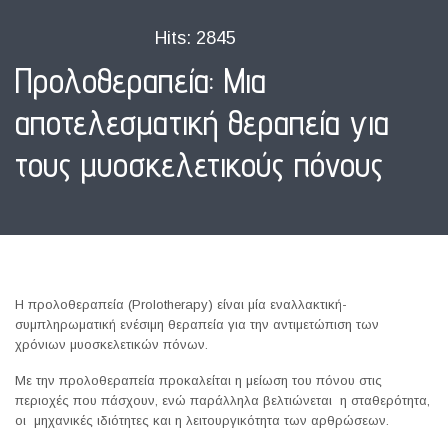
Hits: 2845
Προλοθεραπεία: Μια
αποτελεσματική θεραπεία για
τους μυοσκελετικούς πόνους
Η προλοθεραπεία (Prolotherapy) είναι μία εναλλακτική-
συμπληρωματική ενέσιμη θεραπεία για την αντιμετώπιση των
χρόνιων μυοσκελετικών πόνων.
Με την προλοθεραπεία προκαλείται η μείωση του πόνου στις
περιοχές που πάσχουν, ενώ παράλληλα βελτιώνεται η σταθερότητα,
οι μηχανικές ιδιότητες και η λειτουργικότητα των αρθρώσεων.