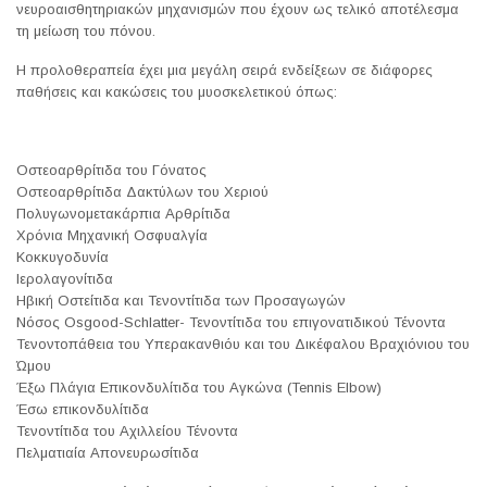
νευροαισθητηριακών μηχανισμών που έχουν ως τελικό αποτέλεσμα
τη μείωση του πόνου.
Η προλοθεραπεία έχει μια μεγάλη σειρά ενδείξεων σε διάφορες
παθήσεις και κακώσεις του μυοσκελετικού όπως:
Οστεοαρθρίτιδα του Γόνατος
Οστεοαρθρίτιδα Δακτύλων του Χεριού
Πολυγωνομετακάρπια Αρθρίτιδα
Χρόνια Μηχανική Οσφυαλγία
Κοκκυγοδυνία
Ιερολαγονίτιδα
Ηβική Οστείτιδα και Τενοντίτιδα των Προσαγωγών
Νόσος Osgood-Schlatter- Τενοντίτιδα του επιγονατιδικού Τένοντα
Τενοντοπάθεια του Υπερακανθιόυ και του Δικέφαλου Βραχιόνιου του
Ώμου
Έξω Πλάγια Επικονδυλίτιδα του Αγκώνα (Tennis Elbow)
Έσω επικονδυλίτιδα
Τενοντίτιδα του Αχιλλείου Τένοντα
Πελματιαία Απονευρωσίτιδα